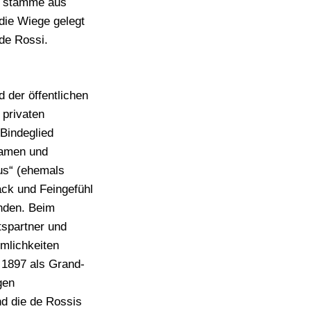
ch stamme aus
die Wiege gelegt
de Rossi.
 der öffentlichen
 privaten
 Bindeglied
samen und
us“ (ehemals
ck und Feingefühl
nden. Beim
tspartner und
mlichkeiten
 1897 als Grand-
gen
nd die de Rossis