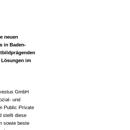
re neuen
s in Baden-
dtbildprägenden
e Lösungen im
onvestus GmbH
zial- und
m Public Private
stellt diese
n sowie beste