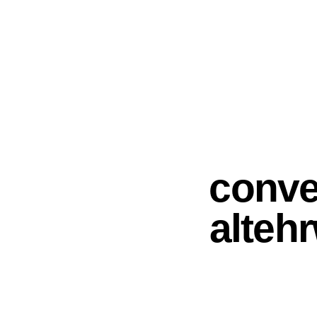
conve
alteh