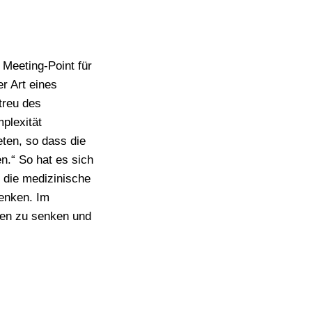
Meeting-Point für
r Art eines
treu des
plexität
eten, so dass die
n.“ So hat es sich
 die medizinische
denken. Im
ten zu senken und