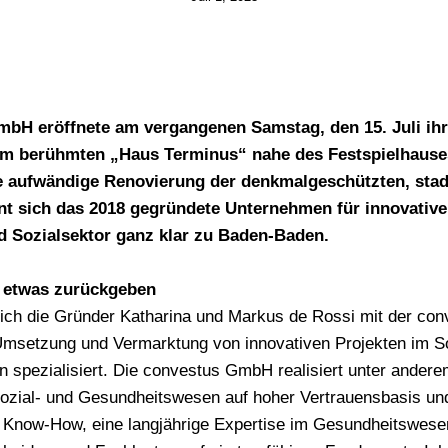
bH eröffnete am vergangenen Samstag, den 15. Juli ih
im berühmten „Haus Terminus“ nahe des Festspielhause
e aufwändige Renovierung der denkmalgeschützten, sta
nt sich das 2018 gegründete Unternehmen für innovativ
d Sozialsektor ganz klar zu Baden-Baden.
t etwas zurückgeben
sich die Gründer Katharina und Markus de Rossi mit der c
Umsetzung und Vermarktung von innovativen Projekten im So
spezialisiert. Die convestus GmbH realisiert unter andere
ozial- und Gesundheitswesen auf hoher Vertrauensbasis und 
s Know-How, eine langjährige Expertise im Gesundheitswese