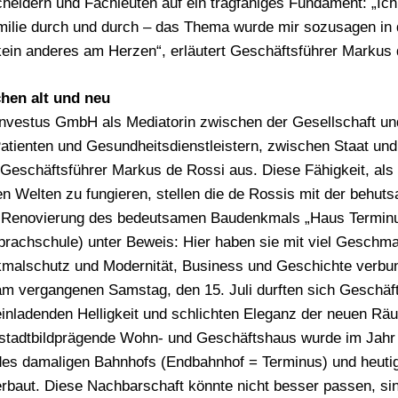
heidern und Fachleuten auf ein tragfähiges Fundament: „I
milie durch und durch – das Thema wurde mir sozusagen in 
 kein anderes am Herzen“, erläutert Geschäftsführer Markus 
hen alt und neu
nvestus GmbH als Mediatorin zwischen der Gesellschaft und
tienten und Gesundheitsdienstleistern, zwischen Staat und
t Geschäftsführer Markus de Rossi aus. Diese Fähigkeit, als
 Welten zu fungieren, stellen die de Rossis mit der behut
 Renovierung des bedeutsamen Baudenkmals „Haus Termin
rachschule) unter Beweis: Hier haben sie mit viel Geschma
kmalschutz und Modernität, Business und Geschichte verbu
m vergangenen Samstag, den 15. Juli durften sich Geschäf
inladenden Helligkeit und schlichten Eleganz der neuen Räu
stadtbildprägende Wohn- und Geschäftshaus wurde im Jahr
des damaligen Bahnhofs (Endbahnhof = Terminus) und heuti
rbaut. Diese Nachbarschaft könnte nicht besser passen, si