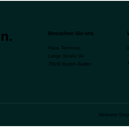
n.
Besuchen Sie uns
Haus Terminus
Lange Straße 94
76530 Baden-Baden
Mediamo Grupp