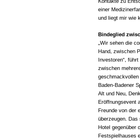
Kontakte zu Entsc
einer Medizinerfa
und liegt mir wie
Bindeglied zwisc
„Wir sehen die co
Hand, zwischen Pa
Investoren“, führ
zwischen mehreren
geschmackvollen
Baden-Badener Sp
Alt und Neu, Den
Eröffnungsevent a
Freunde von der e
überzeugen. Das 
Hotel gegenüber 
Festspielhauses e