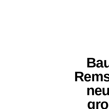
Bau
Remst
neu
gro