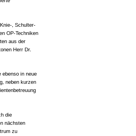
ierte
Knie-, Schulter-
ven OP-Techniken
ten aus der
tonen Herr Dr.
e ebenso in neue
ng, neben kurzen
ientenbetreuung
h die
en nächsten
ntrum zu