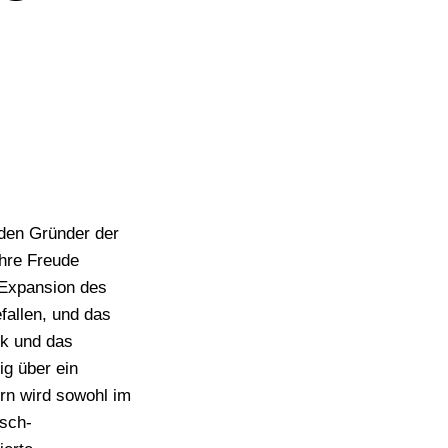
iden Gründer der
ihre Freude
 Expansion des
fallen, und das
ik und das
ig über ein
ern wird sowohl im
isch-