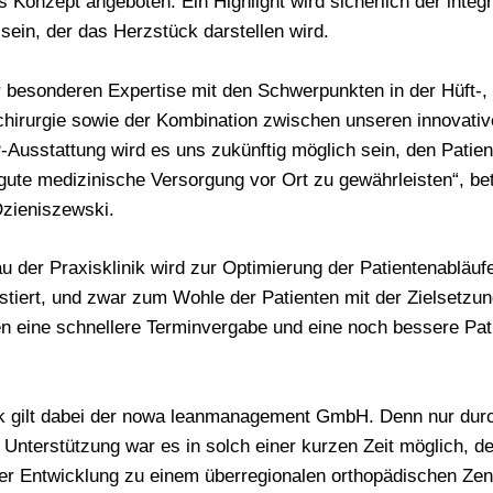
s Konzept angeboten. Ein Highlight wird sicherlich der integr
in, der das Herzstück darstellen wird.
 besonderen Expertise mit den Schwerpunkten in der Hüft-, 
chirurgie sowie der Kombination zwischen unseren innovati
Ausstattung wird es uns zukünftig möglich sein, den Patien
gute medizinische Versorgung vor Ort zu gewährleisten“, be
Dzieniszewski.
der Praxisklinik wird zur Optimierung der Patientenabläuf
stiert, und zwar zum Wohle der Patienten mit der Zielsetzu
 eine schnellere Terminvergabe und eine noch bessere Pat
 gilt dabei der nowa leanmanagement GmbH. Denn nur durc
 Unterstützung war es in solch einer kurzen Zeit möglich, d
er Entwicklung zu einem überregionalen orthopädischen Ze