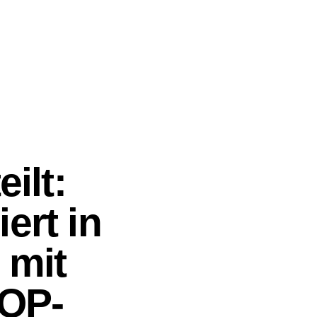
ilt:
ert in
 mit
OP-