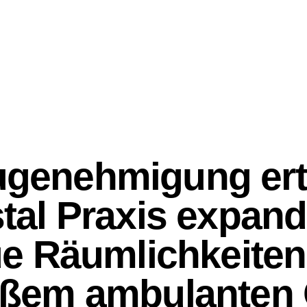
NEWS
genehmigung erte
al Praxis expandi
e Räumlichkeiten
ßem ambulanten 